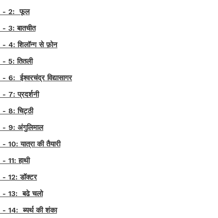
 - 2: फूल
 3: बातचीत
: शिलॉन्ग से फ़ोन
- 5: तितली
 ईश्वरचंद्र विद्यासागर
7: प्रदर्शनी
 8: चिट्ठी
 9: अंगुलिमाल
: यात्रा की तैयारी
 11: हाथी
 12: डॉक्टर
 13: बढे चलो
4: ब्यर्थ की शंका