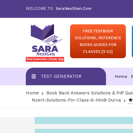
WELCOME TO
SaraNextGen.Com
FREE TEXTBOOK
SOLUTIONS, REFERENCE
BOOKS GUIDES FOR
CLASSES [3-12]
TEST GENERATOR
Home
Home
Book Back Answers Solutions & Pdf Gui
Ncert-Solutions-For-Class-6-Hindi-Durva