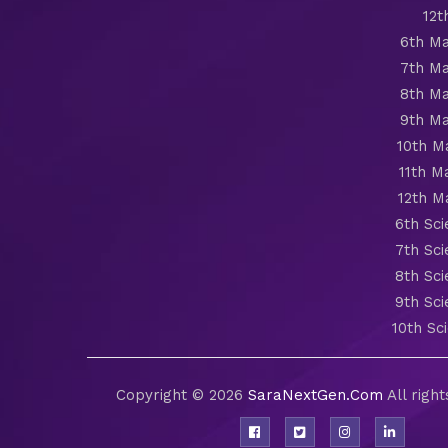
12t
6th Ma
7th Ma
8th Ma
9th Ma
10th M
11th M
12th M
6th Sc
7th Sc
8th Sc
9th Sc
10th Sc
Copyright © 2026
SaraNextGen.Com
All righ