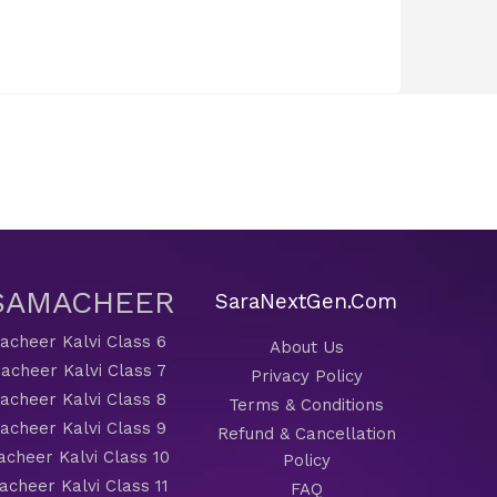
 SAMACHEER
SaraNextGen.Com
cheer Kalvi Class 6
About Us
acheer Kalvi Class 7
Privacy Policy
cheer Kalvi Class 8
Terms & Conditions
cheer Kalvi Class 9
Refund & Cancellation
cheer Kalvi Class 10
Policy
cheer Kalvi Class 11
FAQ