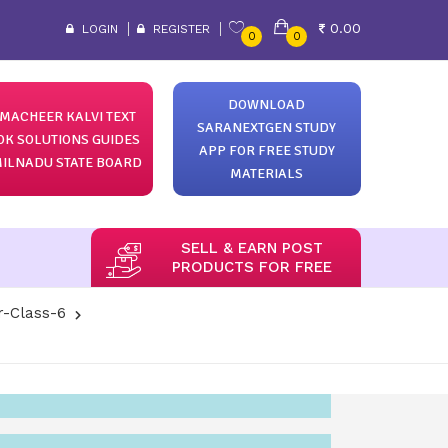
0.00
LOGIN
REGISTER
0
0
DOWNLOAD
MACHEER KALVI TEXT
SARANEXTGEN STUDY
OK SOLUTIONS GUIDES
APP FOR FREE STUDY
ILNADU STATE BOARD
MATERIALS
SELL & EARN POST
PRODUCTS FOR FREE
r-Class-6