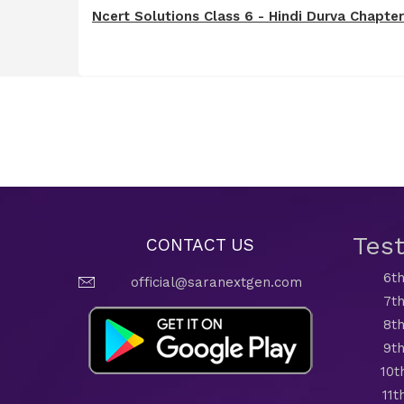
Ncert Solutions Class 6 - Hindi Durva Chapter -
Tes
CONTACT US
6th
official@saranextgen.com
7th
8th
9th
10t
11t