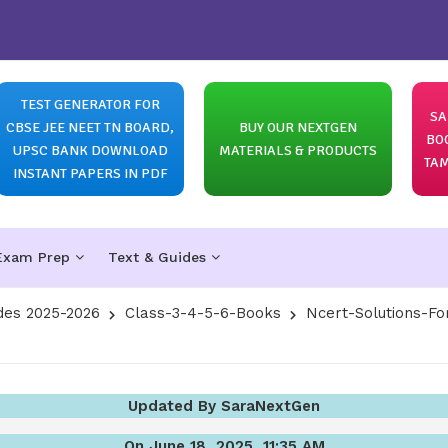
TEST GENERATOR FOR
SA
CBSE JEE NEET TN BOARD,
BUY OUR NEXTGEN
BO
UPSC BANK DOWNLOAD
MATERIALS & PRODUCTS
TAM
INSTANT PAPERS IN PDF
Exam Prep
Text & Guides
des 2025-2026
Class-3-4-5-6-Books
Ncert-Solutions-Fo
Updated By SaraNextGen
On June 18, 2025, 11:35 AM